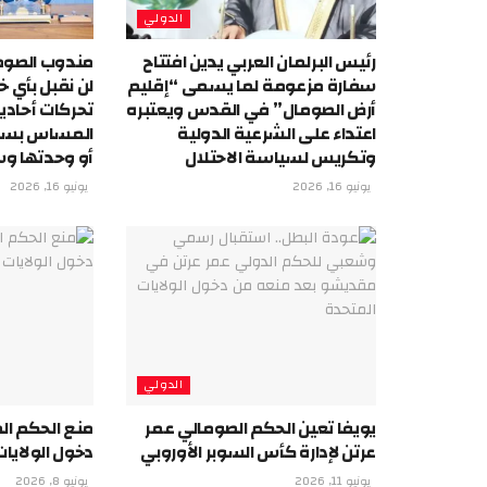
الدولي
رئيس البرلمان العربي يدين افتتاح
مندوب الصومال
سفارة مزعومة لما يسمى “إقليم
لن نقبل بأي خ
أرض الصومال” في القدس ويعتبره
تحركات أحادي
اعتداء على الشرعية الدولية
المساس بسيا
وتكريس لسياسة الاحتلال
أو وحدتها وس
يونيو 16, 2026
يونيو 16, 2026
الدولي
يويفا تعين الحكم الصومالي عمر
منع الحكم ال
عرتن لإدارة كأس السوبر الأوروبي
دخول الولايا
يونيو 11, 2026
يونيو 8, 2026