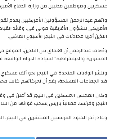
عسكريين وموظفين مدنيين من وزارة الدفاع الأميركي
واتهم عبد الرحمن المسؤولين الأمريكيين بعدم تقد
الأمريكي للشؤون الأفريقية مولي في، وقائد القيادة 
اللذين أجريا محادثات في النيجر الأسبوع الماضي.
الدستورية والديمقراطية” لسيادة الدولة الواقعة في
وتنشر الولايات المتحدة في النيجر نحو ألف عسكر
ضد الجماعات المسلحة، رغم أن تحركاتهم كانت محدود
وكان المجلس العسكري في النيجر قد أعلن في وقت 
النيجر وفرنسا، مطالباً باريس بسحب قواتها من البلاد
وغادر آخر الجنود الفرنسيين المنتشرين في النيجر، البلاد في 22 كانون الأول/د