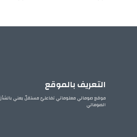
التعريف بالموقع
موقع صومالي معلوماتي تفاعليّ مستقلّ يعني بالشأن
الصومالي