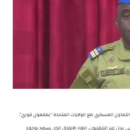
التعاون العسكري مع الولايات المتحدة “بمفعول فوري”.
بيان عبر التلفزيون، الغاء الاتفاق الذي يسمح بوجود