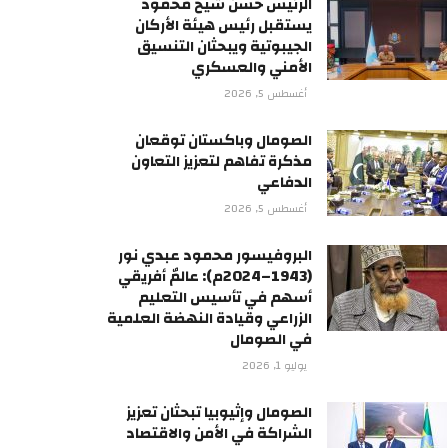
الرئيس حسن شيخ محمود
يستقبل رئيس هيئة الأركان
الجيبوتية ويبحثان التنسيق
الأمني والعسكري
أغسطس 5, 2026
الصومال وباكستان توقعان
مذكرة تفاهم لتعزيز التعاون
الدفاعي
أغسطس 5, 2026
البروفيسور محمود عبدي نور
(1943–2024م): عالمٌ أفريقي
أسهم في تأسيس التعليم
الزراعي وقيادة النهضة العلمية
في الصومال
يوليو 1, 2026
الصومال وإثيوبيا تبحثان تعزيز
الشراكة في الأمن والاقتصاد