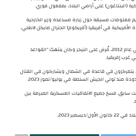
ة (البنتاغون) على أراضي البلاد، بمفعول فوري.
يم معلومات مسبقة حول زيارة مساعدة وزير الخارجية
الأمريكية في أفريقيا (أفريكوم) الجنرال مايكل لانغلي،
وأضاف عبدالرحمن أن الاتفاق بين البلدين، الموقع في عام 2012، فُرض على النيجر وكان ينتهك “القواعد
 غرب إفريقيا.
ي، يتمركزون في قاعدة في الشمال ويشاركون في القتال
ة منذ تولي الجيش السلطة في يوليو/تموز 2023.
سابق، فسخ جميع الاتفاقيات العسكرية المبرمة بين
.
يسمبر 2023.