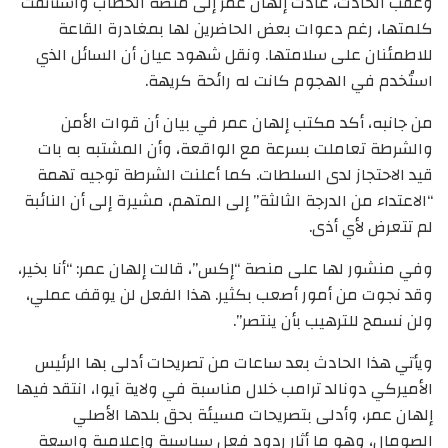
وعقب الحادث، عادت إلهان عمر إلى منصة الخطاب واستأنفت
كلمتها، رغم دعوات بعض الحاضرين لها بمغادرة القاعة
للاطمئنان على سلامتها. ونقل شهود عيان أن السائل الذي
استُخدم في الهجوم كانت له رائحة كريهة.
من جانبه، أكد مكتب إلهان عمر في بيان أن قوات الأمن
والشرطة تعاملت بسرعة مع الواقعة، وأن المشتبه به بات
قيد الاحتجاز لدى السلطات. كما أعلنت الشرطة توجيه تهمة
“الاعتداء من الدرجة الثالثة” إلى المتهم، مشيرة إلى أن النائبة
لم تتعرض لأي أذى.
وفي منشور لها على منصة “إكس”، قالت إلهان عمر: “أنا بخير،
وقد نجوت من أمور أصعب بكثير. هذا الفعل لن يوقف عملي،
ولن نسمح للترهيب بأن ينتصر”.
ويأتي هذا الحادث بعد ساعات من تصريحات أدلى بها الرئيس
الأميركي دونالد ترامب خلال مناسبة في ولاية آيوا، انتقد فيها
إلهان عمر، وأدلى بتصريحات مسيئة بحق بلدها الأصلي
الصومال، وهو ما أثار ردود فعل سياسية وإعلامية واسعة