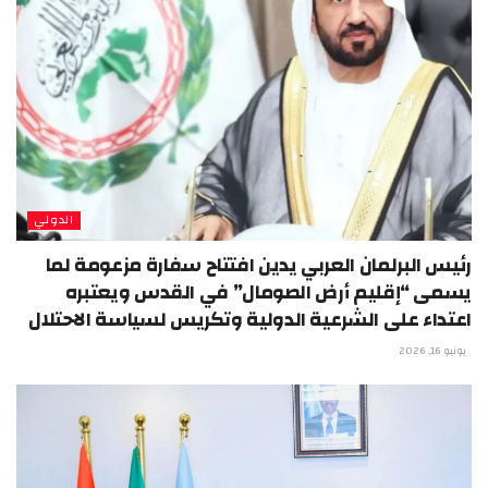
الدولي
رئيس البرلمان العربي يدين افتتاح سفارة مزعومة لما
يسمى “إقليم أرض الصومال” في القدس ويعتبره
اعتداء على الشرعية الدولية وتكريس لسياسة الاحتلال
يونيو 16, 2026