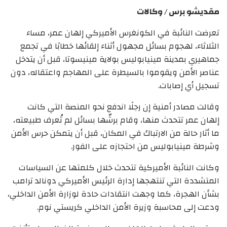
مقديشو برس / وكالات
تعرضت النائبة في الكونغرس الأميركي إلهان عمر، مساء
الثلاثاء، لهجوم بسائل مجهول أثناء إلقائها خطابًا في تجمع
جماهيري بمدينة مينيابوليس بولاية مينيسوتا، قبل أن يتدخل
عناصر الأمن ويقوموا بالسيطرة على المهاجم واعتقاله، دون
تسجيل أي إصابات.
وقالت مصادر أمنية إن رجلًا اندفع نحو المنصة التي كانت
إلهان عمر تتحدث منها، وقام برشّها بسائل لم تُعرف طبيعته،
ما أثار حالة من الارتباك في المكان، قبل أن يتمكن حرس الأمن
وشرطة مينيابوليس من احتجازه على الفور.
وكانت النائبة الأميركية تتحدث خلال كلمتها عن السياسات
المتشددة التي تنتهجها إدارة الرئيس الأميركي دونالد ترامب
بشأن الهجرة، كما وجهت انتقادات حادة لوزارة الأمن الداخلي،
ودعت إلى محاسبة وزيرة الأمن الداخلي كريستي نوم.