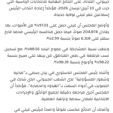
جيبوتي، الثلاثاء، على النتائج النهائية للانتخابات الرئاسية التي
جرت في 10 أبريل/نيسان 2026، مؤكداً إعادة انتخاب الرئيس
إسماعيل عمر غيلي لولاية جديدة.
وأوضح المجلس أن غيلي حصل على 97.01% من الأصوات، بما
يعادل 204,874 صوتاً، فيما حصل منافسه الرئيسي محمد فارح
سمتر على 6,318 صوتاً بنسبة 2.99%.
وبلغت نسبة المشاركة في عموم البلاد 88.56%، مع تسجيل
نسب مرتفعة في بعض المناطق، من بينها علي صبيح بنسبة
98.22% وأوبوخ بنسبة 98.39%.
وأشاد رئيس المجلس الدستوري في بيان رسمي بـ”مدنية
وشعور المسؤولية” لدى الشعب الجيبوتي، الذي شارك في
التصويت في أجواء اتسمت بـ”الهدوء والحضارة”، مؤكداً أن
المجلس أجرى مراجعة دقيقة لجميع الوثائق والإجراءات
الانتخابية لضمان سلامة ونزاهة العملية.
وأضاف أن النتائج عكست تفوقاً واضحاً للرئيس غيلي في