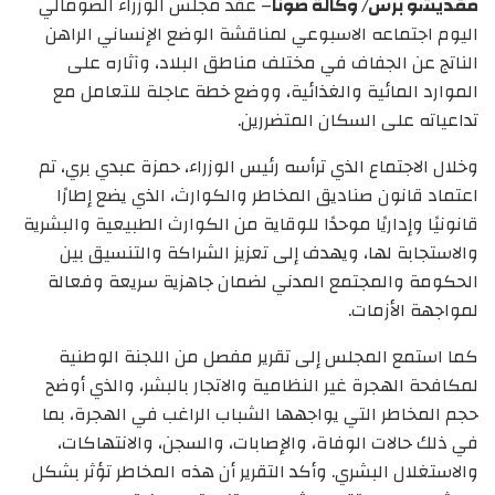
مقديشو برس/ وكالة صونا
– عقد مجلس الوزراء الصومالي
اليوم اجتماعه الاسبوعي لمناقشة الوضع الإنساني الراهن
الناتج عن الجفاف في مختلف مناطق البلاد، وآثاره على
الموارد المائية والغذائية، ووضع خطة عاجلة للتعامل مع
تداعياته على السكان المتضررين.
وخلال الاجتماع الذي ترأسه رئيس الوزراء، حمزة عبدي بري، تم
اعتماد قانون صناديق المخاطر والكوارث، الذي يضع إطارًا
قانونيًا وإداريًا موحدًا للوقاية من الكوارث الطبيعية والبشرية
والاستجابة لها، ويهدف إلى تعزيز الشراكة والتنسيق بين
الحكومة والمجتمع المدني لضمان جاهزية سريعة وفعالة
لمواجهة الأزمات.
كما استمع المجلس إلى تقرير مفصل من اللجنة الوطنية
لمكافحة الهجرة غير النظامية والاتجار بالبشر، والذي أوضح
حجم المخاطر التي يواجهها الشباب الراغب في الهجرة، بما
في ذلك حالات الوفاة، والإصابات، والسجن، والانتهاكات،
والاستغلال البشري. وأكد التقرير أن هذه المخاطر تؤثر بشكل