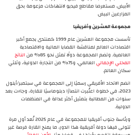
الأبيض، مستعرضا مقاطع فيديو لانتهاكات مزعومة بحق
المزارعين البيض.
مجموعة العشرين وأفريقيا
تأسست مجموعة العشرين عام 1999 كمنتدى يجمع أكبر
اقتصادات العالم لمناقشة القضايا المالية والاقتصادية
العالمية. وتضم المجموعة دولًا تمثل نحو 85% من
الناتج
المحلي الإجمالي
العالمي، و75% من التجارة الدولية، وثلثي
سكان العالم.
انضم الاتحاد الأفريقي رسميًا إلى المجموعة في سبتمبر/أيلول
2023، في خطوة اعتُبرت انتصارًا دبلوماسيًا للقارة، وجاءت بعد
سنوات من المطالبة بتمثيل أكثر عدالة في المنظمات
الدولية.
ورئاسة جنوب أفريقيا للمجموعة في عام 2025 تُعد أول مرة
تتولى فيها دولة أفريقية هذا الدور، ما يمنح القارة فرصة غير
مسبوقة لتقديم رؤيتها في قضايا مثل
الأمن الغذائي
،