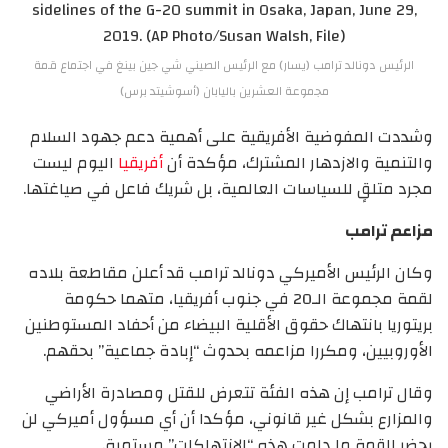
الرئيس دونالد ترامب (يسار) مع الرئيس الصيني شي جين بينغ في اجتماع قمة
مجموعة العشرين باليابان (أسوشيتد برس)
وشددت المفوضية الأفريقية على أهمية دعم جهود السلام
والتنمية والازدهار المشترك، مؤكدة أن
أفريقيا
اليوم ليست
مجرد متلقٍ للسياسات العالمية، بل شريك فاعل في صياغتها.
مزاعم ترامب
وكان الرئيس الأميركي دونالد ترامب قد أعلن مقاطعة بلاده
لقمة مجموعة الـ20 في جنوب أفريقيا، متهما حكومة
بريتوريا بانتهاك حقوق الأقلية البيضاء من أحفاد المستوطنين
الأوروبيين، ومكررا مزاعمه بحدوث “إبادة جماعية” بحقهم.
وقال ترامب إن هذه الفئة تتعرض للقتل ومصادرة الأراضي
والمزارع بشكل غير قانوني، مؤكدا أن أي مسؤول أميركي لن
يحضر القمة ما دامت هذه “الانتهاكات” مستمرة.