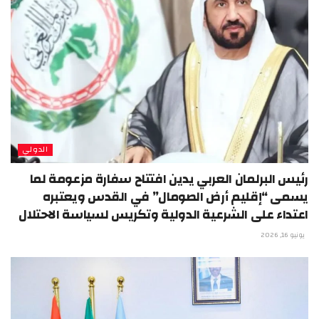
الدولي
رئيس البرلمان العربي يدين افتتاح سفارة مزعومة لما
يسمى “إقليم أرض الصومال” في القدس ويعتبره
اعتداء على الشرعية الدولية وتكريس لسياسة الاحتلال
يونيو 16, 2026