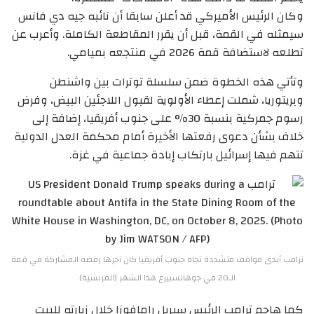
وكان الرئيس الأميركي قد أعلن سابقا أن نائبه جيه دي فانس
سيمثله في القمة، قبل أن يقرر المقاطعة الكاملة. وأعرب عن
تطلعه لاستضافة قمة 2026 في منتجعه بميامي.
وتأتي هذه الخطوة ضمن سلسلة توترات بين واشنطن
وبريتوريا، شملت إعطاء الأولوية لقبول اللاجئين البيض، وفرض
رسوم جمركية بنسبة 30% على جنوب أفريقيا، إضافة إلى
خلاف بشأن دعوى رفعتها الأخيرة أمام محكمة العدل الدولية
تتهم فيها إسرائيل بارتكاب إبادة جماعية في غزة.
ترامب أبدى مواقف متشددة تجاه جنوب أفريقيا كان آخرها رفضه المشاركة في قمة
الـ20 في جوهانسبيرغ هذا الشهر (الفرنسية)
كما هاجم ترامب الرئيس سيريل رامافوزا خلال زيارته للبيت