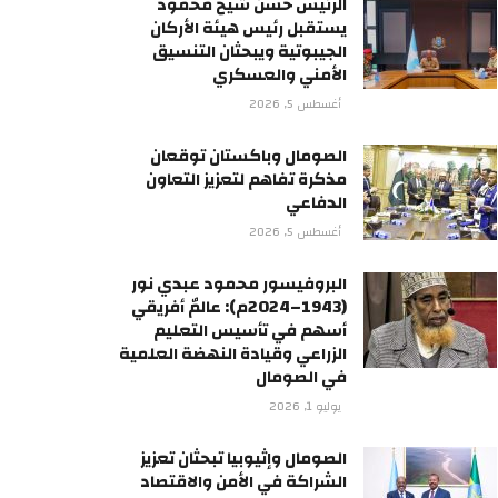
الرئيس حسن شيخ محمود
يستقبل رئيس هيئة الأركان
الجيبوتية ويبحثان التنسيق
الأمني والعسكري
أغسطس 5, 2026
الصومال وباكستان توقعان
مذكرة تفاهم لتعزيز التعاون
الدفاعي
أغسطس 5, 2026
البروفيسور محمود عبدي نور
(1943–2024م): عالمٌ أفريقي
أسهم في تأسيس التعليم
الزراعي وقيادة النهضة العلمية
في الصومال
يوليو 1, 2026
الصومال وإثيوبيا تبحثان تعزيز
الشراكة في الأمن والاقتصاد