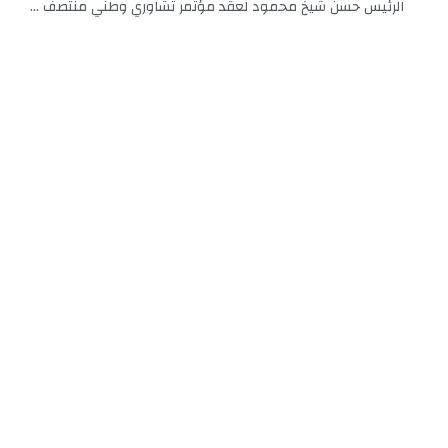
الرئيس حسن شيخ محمود لعقد مؤتمر تشاوري وطني منتصف ...