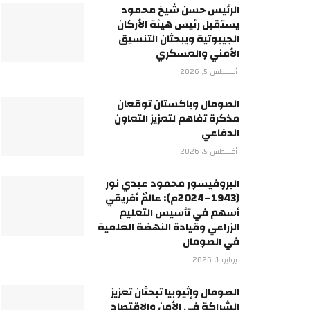
الرئيس حسن شيخ محمود
يستقبل رئيس هيئة الأركان
الجيبوتية ويبحثان التنسيق
الأمني والعسكري
أغسطس 5, 2026
الصومال وباكستان توقعان
مذكرة تفاهم لتعزيز التعاون
الدفاعي
أغسطس 5, 2026
البروفيسور محمود عبدي نور
(1943–2024م): عالمٌ أفريقي
أسهم في تأسيس التعليم
الزراعي وقيادة النهضة العلمية
في الصومال
يوليو 1, 2026
الصومال وإثيوبيا تبحثان تعزيز
الشراكة في الأمن والاقتصاد