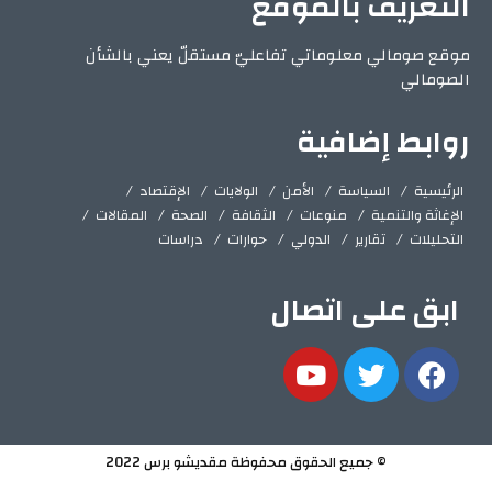
التعريف بالموقع
موقع صومالي معلوماتي تفاعليّ مستقلّ يعني بالشأن
الصومالي
روابط إضافية
الرئيسية
السياسة
الأمن
الولايات
الإقتصاد
الإغاثة والتنمية
منوعات
الثقافة
الصحة
المقالات
التحليلات
تقارير
الدولي
حوارات
دراسات
ابق على اتصال
© جميع الحقوق محفوظة مقديشو برس 2022