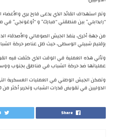
وتم استهداف القائد الذي يدعى فارح يري والأعضاء ال
“رايدابلي” بين منطقتي “مبارك” و “أوغونجي” في 
من جهة أخرى، ينفذ الجيش الصومالي والأصدقاء ال
بإقليم شبيلي الوسطى، حيث ظل عناصر حركة الشباب
وتأتي هذه العملية في الوقت الذي كثفت فيه القو
عملياتها ضد حركة الشباب في مناطق بجنوب ووسط
وتمكن الجيش الوطني في العمليات العسكرية التي 
الدوليين في تقويض قدرات الشباب وتحرير أكثر من 80 مدينة ومنطقة في البلاد.
t
Share