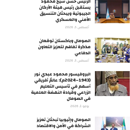
الرئيس حسن شيخ محمود
يستقبل رئيس هيئة الأركان
الجيبوتية ويبحثان التنسيق
الأمني والعسكري
أغسطس 5, 2026
الصومال وباكستان توقعان
مذكرة تفاهم لتعزيز التعاون
الدفاعي
أغسطس 5, 2026
البروفيسور محمود عبدي نور
(1943–2024م): عالمٌ أفريقي
أسهم في تأسيس التعليم
الزراعي وقيادة النهضة العلمية
في الصومال
يوليو 1, 2026
الصومال وإثيوبيا تبحثان تعزيز
الشراكة في الأمن والاقتصاد