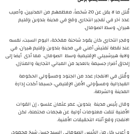
قُتل ما لا يقل عن 20 شخصاً، معظمهم من المدنيين، وأصيب
عدد آخر في تفجير انتحاري وقع في مدينة بلدوين بإقليم
هيران، وسط الصومال.
وفجر انتحاري كان يقود شاحنة مفخخة، اليوم السبت، نفسه
عند نقطة تفتيش أمني في مدينة بلدوين بإقليم هيران، في
ولاية هيرشبيلي الإقليمية وسط الصومال، مما أدى أيضا إلى
إلحاق أضرار جسيمة بالعديد من المباني التجارية والمنازل.
وقُتل في الانفجار عدد من الجنود ومسؤولي الحكومة
الفيدرالية ومسؤولي الأمن الإقليمي، حسبما أكدت إدارة
المدينة والشرطة.
وقال رئيس مدينة بلدوين، عمر عثمان علسو ، إن القوات
الأمنية تلقت معلومات أولية عن هجمات محتملة، لكن
الانفجار وقع أثناء التحقيقات الأمنية.
و أعرب كل من الرئيس الصومالي السيد حسن شيخ محمود،