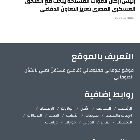
رئيس أركان القوات المسلحة يبحث مع الملحق
العسكري المصري تعزيز التعاون الدفاعي
يونيو 13, 2026
التعريف بالموقع
موقع صومالي معلوماتي تفاعليّ مستقلّ يعني بالشأن
الصومالي
روابط إضافية
الرئيسية
السياسة
الأمن
الولايات
الإقتصاد
الإغاثة والتنمية
منوعات
الثقافة
الصحة
المقالات
التحليلات
تقارير
الدولي
حوارات
دراسات