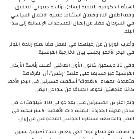
الهيئة الحكومية للتنمية (إيغاد)، برئاسة جيبوتي، لتحقيق
وقف إطلاق النار وضمان استئناف عملية الانتقال السياسي
في السودان، فضلا عن إيصال المساعدات الإنسانية إلى هذا
البلد.
وأعرب الوزيران عن رغبتهما في العمل معًا لمنع زيادة التوتر
في البحر الأحمر، بحسب بيان الخارجية الفرنسية.
وفي 10 ديسمبر/ كانون الأول الماضي، أعلنت رئاسة الأركان
الفرنسية عبر حسابها على منصة “إكس”، أن الفرقاطة
متعددة المهام “لانغدوك” أسقطت مسيرتين في البحر الأحمر
كانتا متجهتين نحوها انطلاقا من سواحل اليمن.
وتم اعتراض المسيرتين على بعد حوالي 110 كيلومترات من
ساحل مدينة الحديدة اليمنية ذات الأهمية الاستراتيجية في
اليمن والخاضعة لسيطرة الحوثيين المدعومين من إيران.
و”تضامنا مع قطاع غزة” الذي يتعرض منذ 7 أكتوبر/ تشرين