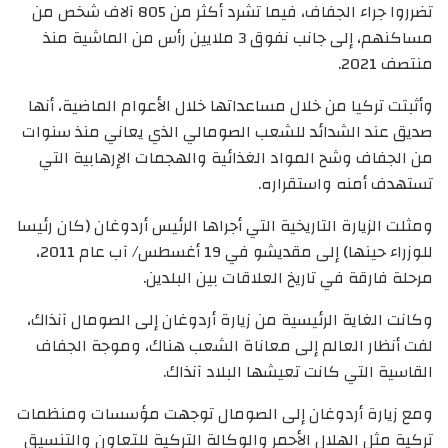
تضرروا جراء الجفاف، فيما تشرد أكثر من 805 آلاف شخص من
مساكنهم، إلى جانب نفوق 3 ملايين رأس من الماشية منذ
منتصف 2021.
وأثبتت تركيا من خلال مساعداتها خلال الأعوام الماضية، أنها
صديق عند الشدائد للشعب الصومالي الذي يعاني منذ سنوات
من الجفاف وشح المواد الغذائية والهجمات الإرهابية التي
تستهدف أمنه واستقراره.
ومثلت الزيارة التاريخية التي أجراها الرئيس أردوغان (كان رئيسا
للوزراء حينها) إلى مقديشو في 19 أغسطس/ آب عام 2011،
مرحلة فارقة في تاريخ العلاقات بين البلدين.
وكانت الغاية الرئيسية من زيارة أردوغان إلى الصومال آنذاك،
لفت أنظار العالم إلى معاناة الشعب هناك، وموجة الجفاف
القاسية التي كانت تعيشها البلاد آنذاك.
ومع زيارة أردوغان إلى الصومال توجهت مؤسسات ومنظمات
تركية مثل الهلال الأحمر والوكالة التركية للتعاون والتنسيق