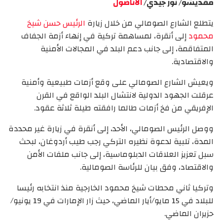
مقديشو/ نور جيدي/
الأناضول
يتطلع الشارع الصومالي من خلال زيارة
الرئيس حسن شيخ
محمود
إلى أنقرة، لمساهمة تركية في إنهاء أزمة الجفاف
المتفاقمة، إلى جانب دعم البلد في المجالات الأمنية
والاقتصادية.
ويعيش الشارع الصومالي على وقع أزمات طبيعية وأمنية
عرقلت الجهود الدولية لانتشال البلد الواقع في القرن
الإفريقي من فخ أزمات طالما رافقته طيلة ثلاثة عقود.
ووصل الرئيس الصومالي، الأحد، إلى أنقرة في زيارة غير محددة
المدة، تلبية لدعوة نظيره التركي رجب طيب أردوغان، لبحث
سبل تعزيز العلاقات الدبلوماسية، إلى جانب ملفات الأمن
والاقتصاد، وفق بيان للرئاسة الصومالية.
وتركيا ثاني محطات شيخ محمود الخارجية منذ انتخابه رئيسا
للبلاد في 15 مايو/أيار الماضي، حيث زار الإمارات في 19 يونيو/
حزيران الماضي‎.