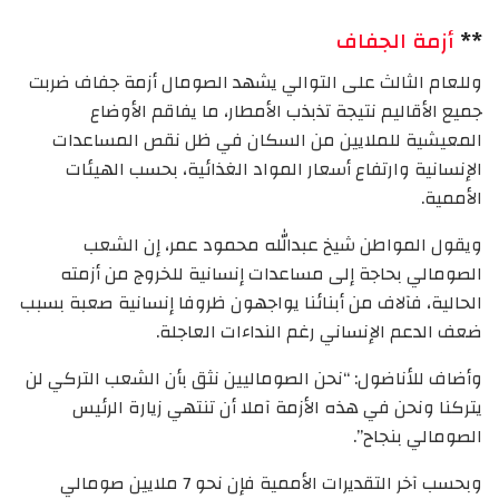
**
أزمة الجفاف
وللعام الثالث على التوالي يشهد الصومال أزمة جفاف ضربت
جميع الأقاليم نتيجة تذبذب الأمطار، ما يفاقم الأوضاع
المعيشية للملايين من السكان في ظل نقص المساعدات
الإنسانية وارتفاع أسعار المواد الغذائية، بحسب الهيئات
الأممية.
ويقول المواطن شيخ عبدالله محمود عمر، إن الشعب
الصومالي بحاجة إلى مساعدات إنسانية للخروج من أزمته
الحالية، فآلاف من أبنائنا يواجهون ظروفا إنسانية صعبة بسبب
ضعف الدعم الإنساني رغم النداءات العاجلة.
وأضاف للأناضول: “نحن الصوماليين نثق بأن الشعب التركي لن
يتركنا ونحن في هذه الأزمة آملا أن تنتهي زيارة الرئيس
الصومالي بنجاح”.
وبحسب آخر التقديرات الأممية فإن نحو 7 ملايين صومالي