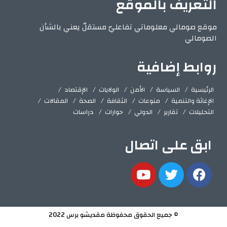
التعريف بالموقع
موقع صومالي معلوماتي تفاعليّ مستقلّ يعني بالشأن
الصومالي
روابط إضافية
الرئيسية
السياسة
الأمن
الولايات
الإقتصاد
الإغاثة والتنمية
منوعات
الثقافة
الصحة
المقالات
التحليلات
تقارير
الدولي
حوارات
دراسات
ابق على اتصال
© جميع الحقوق محفوظة مقديشو برس 2022