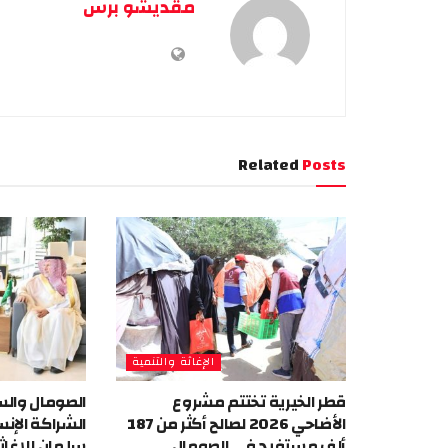
مقديشو برس
Related
Posts
الإغاثة والتنمية
قطر الخيرية تختتم مشروع
الصومال والس
الأضاحي 2026 لصالح أكثر من 187
الشراكة الإنس
ألف مستفيد في الصومال
سلمان للإغاث