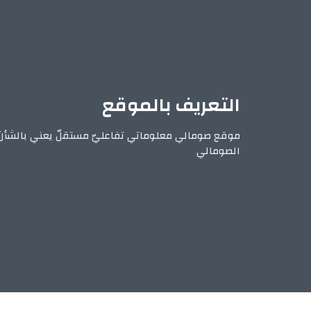
التعريف بالموقع
موقع صومالي معلوماتي تفاعليّ مستقلّ يعني بالشأن
الصومالي