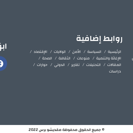
روابط إضافية
اب
الرئيسية
السياسة
الأمن
الولايات
الإقتصاد
الإغاثة والتنمية
منوعات
الثقافة
الصحة
المقالات
التحليلات
تقارير
الدولي
حوارات
دراسات
© جميع الحقوق محفوظة مقديشو برس 2022