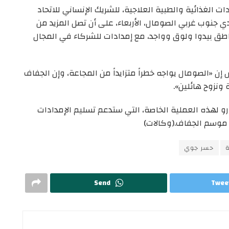
التي تحمل 6.5 طن من الإمدادات الغذائية والطبية العلاجية، للشريك الإنساني للاتحاد
ي جنوب غربي الصومال، الأربعاء، على أن تصل المزيد من
 مناطق بيدوا ولوق وواجد، مع إمدادات للشركاء في المجال
 إن «الصومال يواجه خطراً متزايداً من المجاعة، وإن الجفاف
 ونزوح هائلين».
صص الاتحاد الأوروبي ما يصل إلى 800,000 يورو لهذه العملية الخاصة، التي ستدعم تسليم الإمدادات
ل موسم الجفاف.(وكالات)
ة
حسر جوي
Send
Twee