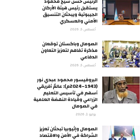
الرئيس حسن شيخ محمود
يستقبل رئيس هيئة الأركان
الجيبوتية ويبحثان التنسيق
الأمني والعسكري
أغسطس 5, 2026
الصومال وباكستان توقعان
مذكرة تفاهم لتعزيز التعاون
الدفاعي
أغسطس 5, 2026
البروفيسور محمود عبدي نور
(1943–2024م): عالمٌ أفريقي
أسهم في تأسيس التعليم
الزراعي وقيادة النهضة العلمية
في الصومال
يوليو 1, 2026
الصومال وإثيوبيا تبحثان تعزيز
الشراكة في الأمن والاقتصاد