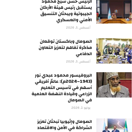
الرئيس حسن شيخ محمود
يستقبل رئيس هيئة الأركان
الجيبوتية ويبحثان التنسيق
الأمني والعسكري
أغسطس 5, 2026
الصومال وباكستان توقعان
مذكرة تفاهم لتعزيز التعاون
الدفاعي
أغسطس 5, 2026
البروفيسور محمود عبدي نور
(1943–2024م): عالمٌ أفريقي
أسهم في تأسيس التعليم
الزراعي وقيادة النهضة العلمية
في الصومال
يوليو 1, 2026
الصومال وإثيوبيا تبحثان تعزيز
الشراكة في الأمن والاقتصاد