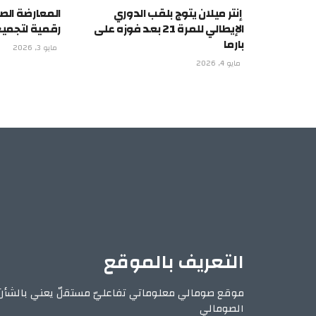
إنتر ميلان يتوج بلقب الدوري
المعارضة الص
الإيطالي للمرة 21 بعد فوزه على
رقمية لتجمي
بارما
مايو 3, 2026
مايو 4, 2026
التعريف بالموقع
موقع صومالي معلوماتي تفاعليّ مستقلّ يعني بالشأن
الصومالي