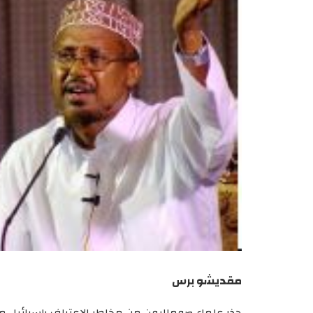
مقديشو برس