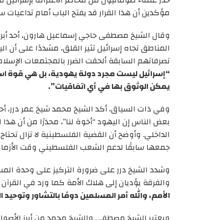
حذر علماء صوماليون من مخاطر الاعتراف بإسرائيل م
مؤكدين أن هذا القرار قد يفتح الباب أمام تداعيات 
وقال الشيخ مصطفى حاجي إسماعيل هارون، أحد أبرز ع
المناطق تجاه إسرائيل تثير القلق، مشددًا على أن ال
تصرفاتهم السابقة ألحقت الضرر بالمجتمعات الإسل
“إسرائيل ليست مجرد دولة يهودية، بل هي قوة ا
يمكن الوثوق بها في أي اتفاقيات”.
وفي ذات السياق، أكد الشيخ محمد شيخ عمر درر، أح
بعض الناس إن اليهود “أخوة لنا”، محذرًا من أن هذا 
الداخلي. وأوضح أن القضية الفلسطينية لا تزال تحتاج
جمعها سابقًا لدعم الشعب الفلسطيني وقت الأزمات، 
وشدد الشيخ درر على ضرورة التركيز على وحدة المسل
والفرقة يؤديان إلى هلاك الأمة كما ورد في القرآن 
الأمم، والله أمر المسلمين دومًا بالتشاور وتوح
ويعتبر الشيخ مصطفى والشيخ محمد من أبرز الأصوات ا