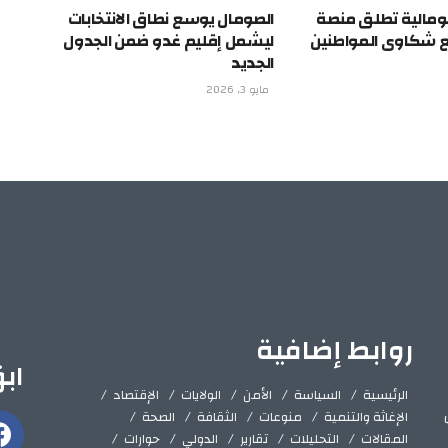
ومالية تطلق منصة
الصومال يوسع نطاق الانتخابات
ع شكاوى المواطنين
ليشمل إقليم غدو ضمن الجدول
الجديد
مايو 3, 2026
روابط إضافية
اب
الرئيسية
السياسة
الأمن
الولايات
الإقتصاد
الإغاثة والتنمية
منوعات
الثقافة
الصحة
المقالات
التحليلات
تقارير
الدولي
حوارات