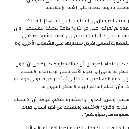
ن قبل إدارة المناطق الشمالية الغربية في الصومال،
سياسية ودينية خطيرة على الأمة الإسلامية.
لماء الصومال، إن الخطوات التي اتخذتها إدارة تلك
يهود لم يُعرفوا على مر التاريخ كأمة صديقة للمسلمين، وأن
امية، بما في ذلك الفلسطينيون. وأضاف الشيخ مصطفى:
ستعمارية تسعى لفرض سيطرتها على الشعوب الأخرى، ولا
د كبار علماء الصومال، أن هناك خطورة كبيرة في أن يقول
الفكر قد يؤدي إلى ضياع الأمة وفتح الباب أمام الانقسام
 إلى دعم المسلمين، مشيرًا إلى أن أكثر من مليوني دولار تم
وأن الظلم الواقع اليوم لا يمكن القبول به.
مين وتعزيز التعاون والمشورة بينهم، مؤكدًا أن الانقسام
الكريم. وقال:
“الاختلاف والتفكك من أكبر أسباب هلاك
يد الصفوف في شؤونهم”.
لدينية في الصومال الذين عارضوا الاعتراف بإسرائيل،