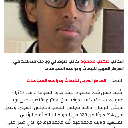
الكاتب
صهيب محمود
كاتب صومالي وباحث مساعد في
المركز العربي للأبحاث ودراسة السياسات
.
المصدر :
المركز العربي للأبحاث ودراسة السياسات
انتُخِبَ حسن شيخ محمود رئيسًا جديدًا للصومال، في 15 أيار/
مايو 2022، عقب ثلاث جولات من الاقتراع اقتصرت على نواب
غرفتَي البرلمان، وهما مجلس الشعب ومجلس الشيوخ. وحصل
على 214 صوتًا من 328 في الجولة الثالثة أمام الرئيس
المنتهية ولايته محمد عبد الله محمد فرماجو الذي حصل على