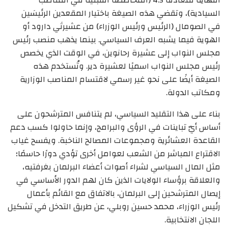
النهاية لمعادلة 4.5 (المحاصصة القبلية في المناصب
السيادية)، وتقضي هذه الصيغة باختيار المقعدين الرئيسَين
في الصومال (الرئيس ورئيس الوزراء) من عشيرتَي دارود أو
الهوية فيما يشبه العرف السياسي. بينما يذهب منصب رئيس
مجلس النواب إلى عشيرة رحانوين، في الوقت الذي يخصص
رئيس مجلس النواب اسميًا لعشيرة دير. وتُستخدم هذه
الصيغة أيضًا على نحو غير رسمي لاقتسام المناصب الوزارية
ومكاتب الدولة.
بناء على هذا التقليد السياسي، لم يتنافس المترشحون على
أساس أيّ تباينات في الرؤى والبرامج، وإنما حاولوا كسب دعم
القاعدة العشائرية ومجموعات المصالح الناخبة. ويفسح غياب
الاقتراع المباشر من الشعب لعوامل أخرى تؤدي دورًا حاسمًا؛
مثل المال السياسي لشراء أصوات أعضاء البرلمان بغرفتيه،
والعلاقة برؤساء الولايات الذين كان لهم الدور الأساسي في
إيصال المترشحين إلى البرلمان، بالاتفاق مع القائم بأعمال
رئيس الوزراء، محمد حسين روبلي، عن طريق التدخل في تشكيل
اللجان الانتخابية.