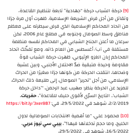
[9]
حركة الشباب حركة “جهادية” تابعة لتنظيم القاعدة،
وتقاتل من أجل فرض الشريعة الإسلامية. ظهرت أول مرة جزءًا
من اتحاد المحاكم الإسلامية الذي فرض سيطرته على معظم
مناطق وسط الصومال وجنوبه في مطلع عام 2006، لكن
سرعان ما أعلن الجناح الشبابي في المحاكم نفسه منظمة
مستقلة في آب/ أغسطس من العام ذاته. ومع تفكّك اتحاد
المحاكم إبان الغزو الإثيوبي، ظهرت حركة الشباب قوةً
مقاومة وحيدة متبقية ضدّ الاحتلال الأجنبي، وبين عشية
وضحاها، انتقلت الحركة من كونها جزءًا صغيرًا من الحراك
الإسلامي، من أجل “تحرير” الصومال، إلى طليعة ذلك الحراك.
للمزيد عن الحركة ينظر: صهيب عبد الرحمن، “’داخل حركة
الشباب‘.. التاريخ السرّي لأقوى حليف للقاعدة”،
حفريات
،
2/2/2019، شوهد في 29/5/2022، في:
https://bit.ly/3xer8B7
[10]
محمود علي، “ما أهمية الانتخابات الصومالية لدول
الخليج، وما حجم تدخلاتها فيها؟”،
بي
بي سي نيوز عربي
،
16/5/2022، شوهد في 29/5/2022،