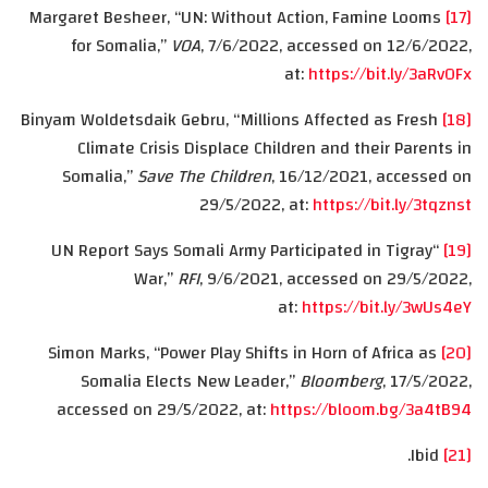
Margaret Besheer, “UN: Without Action, Famine Looms
[17]
for Somalia,”
VOA
, 7/6/2022, accessed on 12/6/2022,
at:
https://bit.ly/3aRvOFx
Binyam Woldetsdaik Gebru, “Millions Affected as Fresh
[18]
Climate Crisis Displace Children and their Parents in
Somalia,”
Save The Children
, 16/12/2021, accessed on
29/5/2022, at:
https://bit.ly/3tqznst
“UN Report Says Somali Army Participated in Tigray
[19]
War,”
RFI
, 9/6/2021, accessed on 29/5/2022,
at:
https://bit.ly/3wUs4eY
Simon Marks, “Power Play Shifts in Horn of Africa as
[20]
Somalia Elects New Leader,”
Bloomberg
, 17/5/2022,
accessed on 29/5/2022, at:
https://bloom.bg/3a4tB94
Ibid.
[21]