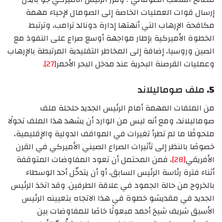
إرسال قوات العمليات الخاصة إلى الصومال لإحياء مهمة
مكافحة الإرهاب التي أنهتها إدارة دونالد ترامب، وترتبط
الخطوة الأميركية بإطار مواجهة أوسع صراع على النفوذ مع
الصين وروسيا، إضافة إلى المخاطر التقليدية المرتبطة بالإرهاب
وعمليات القرصنة البحرية عند مدخل البحر الأحمر
[27]
.
5.
ملف صوماليلاند
من الملفات المهمة أمام الرئيس الجديد حلحلة ملف
صوماليلاند، ومع أنه ليس من الوارد أن يشهد هذا الملف تحولًا
ملحوظًا ما لم تطرأ تغيرات في المواقف الدولية والإقليمية،
خصوصًا بالنظر إلى تأثيرات الصراع الصيني الأميركي في القرن
الأفريقي
[28]
، فمن المحتمل أن تعود المفاوضات المتوقفة
أثناء فترة رئاسة الرئيس السابق، أو أن يتدخّل أحد الوسطاء
بالخروج من حالة الجمود في علاقة الطرفين. وقد اتخذ الرئيس
الجديد في مقديشو خطوة في هذا الاتجاه بتعيينه الرئيس
الأسبق شريف شيخ أحمد مبعوثًا خاصًا للمفاوضات بين