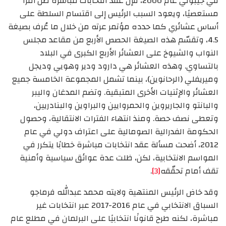
في جيبوتي عام 2000، فإن عقد انتخابات مباشرة ظل أمرًا
مستعصيًا، ويعود السبب الرئيس إلى اقتسام السلطة على
أساس عشائري كما حدده مؤتمر عرته من خلال ما عُرف بصيغة
4.5، وتقسّم هذه الصيغة الحصص الأربع من مقاعد مجلس
النواب والشيوخ على العشائر الأربع الكبرى في البلاد
بالتساوي. وهذه العشائر هي دارود ودير وهويي وديجل
وميريفلي (الرحانوين)، بينما تشمل المجموعة الخامسة جميع
العشائر والإثنيات الأخرى المتبقية. وتضم المدغان واليبر
والبانتو والجاريروين والحمروايين والبراوين والبنادريين،
وتعطى نصف حصة. ومنذ انتهاء الفترات الانتقالية، وحصول
الحكومة الفدرالية الصومالية على اعتراف دولي في عام
2012، أضحت مسألة عقد انتخابات مباشرة خطابًا يتكرر في
المواسم الانتخابية، لكن، ظلت عدة عوائق سياسية وأمنية
تقف أمام تحقّقه
[3]
.
وقد خاض الرئيس المنتهية ولايته محمد عبدالله فرماجو
السباق الانتخابي في عام 2016-2017 عبر انتخابات غير
مباشرة، لكنه طرح قانونًا انتخابيًا على البرلمان في مطلع عام