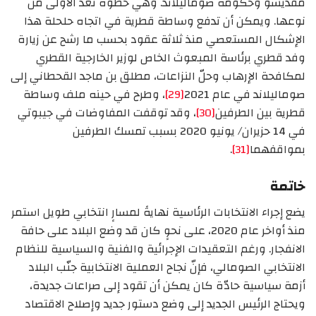
مقديشو وحكومة صوماليلاند. وهي خطوة تُعدّ الأولى من
نوعها. ويمكن أن تدفع وساطة قطرية في اتجاه حلحلة هذا
الإشكال المستعصي منذ ثلاثة عقود بحسب ما رشح عن زيارة
وفد قطري برئاسة المبعوث الخاص لوزير الخارجية القطري
لمكافحة الإرهاب وحلّ النزاعات، مطلق بن ماجد القحطاني إلى
صوماليلاند في عام 2021
[29]
، وطرح في حينه ملف وساطة
قطرية بين الطرفين
[30]
، وقد توقفت المفاوضات في جيبوتي
في 14 حزيران/ يونيو 2020 بسبب تمسك الطرفين
بمواقفهما
[31]
.
خاتمة
يضع إجراء الانتخابات الرئاسية نهايةً لمسارٍ انتخابي طويل استمر
منذ أواخر عام 2020، على نحوٍ كان قد وضع البلاد على حافة
الانفجار. ورغم التعقيدات الإجرائية والفنية والسياسية للنظام
الانتخابي الصومالي، فإنّ نجاح العملية الانتخابية جنّب البلاد
أزمة سياسية حادّة كان يمكن أن تقود إلى صراعات جديدة،
ويحتاج الرئيس الجديد إلى وضع دستور جديد وإصلاح الاقتصاد