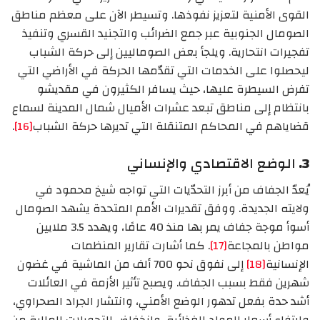
القوى الأمنية لتعزيز نفوذها. وتسيطر الآن على معظم مناطق
الصومال الجنوبية عبر جمع الضرائب والتجنيد القسري وتنفيذ
تفجيرات انتحارية. ويلجأ بعض الصوماليين إلى حركة الشباب
ليحصلوا على الخدمات التي تقدّمها الحركة في الأراضي التي
تفرض السيطرة عليها، حيث يسافر الكثيرون في مقديشو
بانتظام إلى مناطق تبعد عشرات الأميال شمال المدينة لسماع
قضاياهم في المحاكم المتنقلة التي تديرها حركة الشباب
[16]
.
3.
الوضع الاقتصادي والإنساني
يُعدّ الجفاف من أبرز التحدّيات التي تواجه شيخ محمود في
ولايته الجديدة. ووفق تقديرات الأمم المتحدة يشهد الصومال
أسوأ موجة جفاف يمر بها منذ 40 عامًا، ويهدد 3.5 ملايين
مواطن بالمجاعة
[17]
. كما أشارت تقارير المنظمات
الإنسانية
[18]
إلى نفوق نحو 700 ألف من الماشية في غضون
شهرين فقط بسبب الجفاف. ويصبح تأثير الأزمة في العائلات
أشد حدة بفعل تدهور الوضع الأمني، وانتشار الجراد الصحراوي،
وارتفاع أسعار المواد الغذائية، وانخفاض التحويلات المالية من