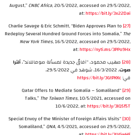
August,”
CNBC Africa
, 20/5/2022, accessed on 29/5/2022,
at:
https://bit.ly/3x22Dai
Charlie Savage & Eric Schmitt, “Biden Approves Plan to
[27]
Redeploy Several Hundred Ground Forces into Somalia,”
The
New York Times
, 16/5/2022, accessed on 29/5/2022,
at:
https://nyti.ms/3PPo9Hx
[28]
صهيب محمود، “آفاقٌ جديدة لمسألة صوماللاند”،
ألترا
صوت
، 16/3/2022، شوهد في 29/5/2022،
في:
https://bit.ly/3GtPKKc
“Qatar Offers to Mediate Somalia – Somaliland
[29]
Talks,”
The Taiwan Times
, 10/5/2021, accessed on
10/6/2022, at:
https://bit.ly/3lQ5f5T
“Special Envoy of the Minister of Foreign Affairs Visits
[30]
Somaliland,”
QNA
, 4/5/2021, accessed on 29/5/2022,
at:
https://bit.ly/3LVGwHF