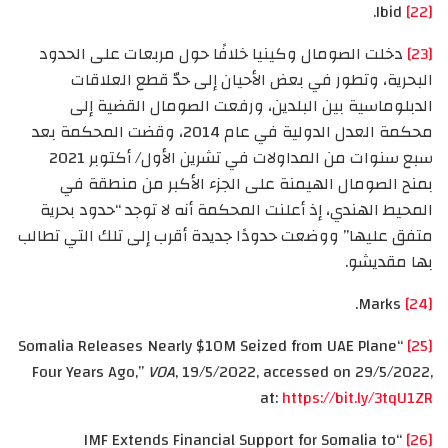
Ibid.
[22]
[23]
دخلت الصومال وكينيا خلافًا حول مربعات على الحدود
البحرية، وتطور في بعض الأحيان إلى حدّ قطع العلاقات
الدبلوماسية بين البلدين، ورفعت الصومال القضية إلى
محكمة العدل الدولية في عام 2014، وقضت المحكمة بعد
سبع سنوات من المداولات في تشرين الأول/ أكتوبر 2021
بمنح الصومال الهيمنة على الجزء الأكبر من منطقة في
المحيط الهندي، إذ أعلنت المحكمة أنه لا توجد “حدود بحرية
متفق عليها” ووضعت حدودًا جديدة أقرب إلى تلك التي تطالب
بها مقديشو.
Marks.
[24]
“Somalia Releases Nearly $10M Seized from UAE Plane
[25]
Four Years Ago,”
VOA
, 19/5/2022, accessed on 29/5/2022,
at:
https://bit.ly/3tqU1ZR
“IMF Extends Financial Support for Somalia to
[26]