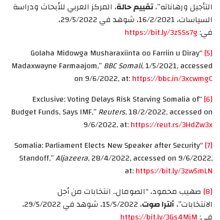
التأجيل ورهاناته”،
تقييم حالة
، المركز العربي للأبحاث ودراسة
السياسات، 16/2/2021، شوهد في 29/5/2022،
في:
https://bit.ly/3z5Ss7g
“Golaha Midowga Musharaxiinta oo Farriin u Diray
[5]
Madaxwayne Farmaajom,”
BBC Somali
, 1/5/2021, accessed
on 9/6/2022, at:
https://bbc.in/3xcwmgC
“Exclusive: Voting Delays Risk Starving Somalia of
[6]
Budget Funds, Says IMF,”
Reuters
, 18/2/2022, accessed on
9/6/2022, at:
https://reut.rs/3HdZw3x
“Somalia: Parliament Elects New Speaker after Security
[7]
Standoff,”
Aljazeera
, 28/4/2022, accessed on 9/6/2022,
at:
https://bit.ly/3zw5mLN
[8]
صهيب محمود، “الصومال.. انتخابات من أجل
الانتخابات”،
ألترا صوت
، 15/5/2022، شوهد في 29/5/2022،
في:
https://bit.ly/3Gs4MjM