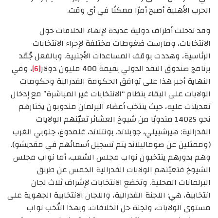
الحرب الأهلية أصبح أمرًا ممكنًا في أي وقت.
وقد تدخلت أطراف دولية عديدة لإنهاء الخلافات حول
الانتخابات، ومارست ضغوطات مختلفة لإجراء الانتخابات
الرئاسية، وهددت بوقف المساعدات الأجنبية. وبالفعل جُمّد
برنامج صندوق النقد الدولي بقيمة 400 مليون دولار
[6]
، وفي
النهاية أجبر هذا على توافق الحكومة الفدرالية وحكومات
الولايات على البقاء بنظام “الانتخابات غير المباشرة” مع إدخال
تعديلات عليه، حيث ينتخب أعضاء البرلمان مندوبون يختارهم
نحو 14025 مندوبًا من شيوخ العشائر تعيّنهم الولايات
الفدرالية: هيرشبيلي، جوبلاند، بونتلاند، غلمدوغ، جنوبي الغرب
(وممثلين عن صوماليلاند يتم تسجيل أسمائهم في مقديشو).
وهم بدورهم ينتخبون نواب مجلس الشعب، أما نواب مجلس
الشيوخ فتعيّنهم الولايات الفدرالية الخمس عن طريق
البرلمانات المحلية. وتخضع الانتخابات لإشراف ثلاث لجان
انتخابية، هي: اللجنة الفدرالية، واللجان الانتخابية الجهوية على
مستوى الولايات، ولجنة حل الخلافات. وبهذا انتُخب نواب