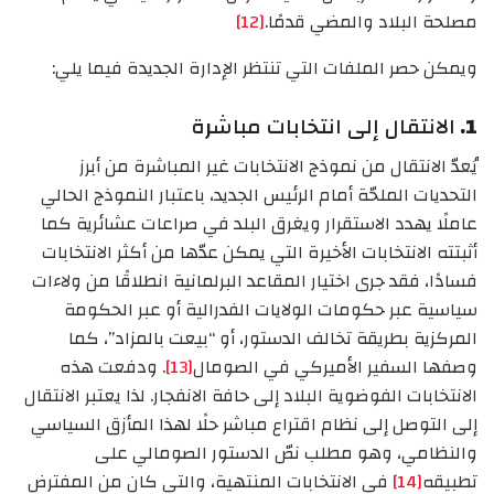
مصلحة البلاد والمضي قدمًا.
[12]
ويمكن حصر الملفات التي تنتظر الإدارة الجديدة فيما يلي:
1.
الانتقال إلى انتخابات مباشرة
يُعدّ الانتقال من نموذج الانتخابات غير المباشرة من أبرز
التحديات الملحّة أمام الرئيس الجديد، باعتبار النموذج الحالي
عاملًا يهدد الاستقرار ويغرق البلد في صراعات عشائرية كما
أثبتته الانتخابات الأخيرة التي يمكن عدّها من أكثر الانتخابات
فسادًا، فقد جرى اختيار المقاعد البرلمانية انطلاقًا من ولاءات
سياسية عبر حكومات الولايات الفدرالية أو عبر الحكومة
المركزية بطريقة تخالف الدستور، أو “بيعت بالمزاد”، كما
وصفها السفير الأميركي في الصومال
[13]
. ودفعت هذه
الانتخابات الفوضوية البلاد إلى حافة الانفجار. لذا يعتبر الانتقال
إلى التوصل إلى نظام اقتراع مباشر حلًا لهذا المأزق السياسي
والنظامي، وهو مطلب نصّ الدستور الصومالي على
تطبيقه
[14]
في الانتخابات المنتهية، والتي كان من المفترض