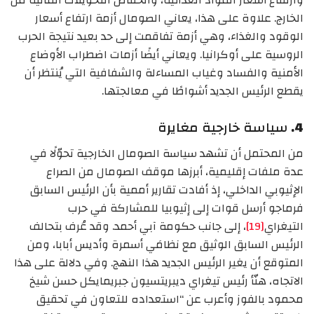
الخارج. علاوة على هذا، يعاني الصومال أزمة ارتفاع أسعار
الوقود والغذاء، وهي أزمة تفاقمت إلى حد بعيد نتيجة الحرب
الروسية على أوكرانيا. ويعاني أيضًا أزمات اضطراب الأوضاع
الأمنية والفساد وغياب المساءلة والشفافية التي يُنتظر أن
يقطع الرئيس الجديد أشواطًا في معالجتها.
4.
سياسة خارجية مغايرة
من المحتمل أن تشهد سياسة الصومال الخارجية تحوّلًا في
عدة ملفات إقليمية، أبرزها موقف الصومال من الصراع
الإثيوبي الداخلي، إذ أفادت تقارير أممية بأن الرئيس السابق
فرماجو أرسل قوات إلى إثيوبيا للمشاركة في حرب
التيغراي
[19]
، إلى جانب حكومة آبي أحمد. وقد عُرف بتحالف
الرئيس السابق الوثيق مع نظامَي أسمرة وأديس أبابا، ومن
المتوقع أن يغير الرئيس الجديد هذا النهج. وفي دلالة على هذا
الاتجاه، هنّأ رئيس تيغراي ديبريتسيون جبريمايكل حسن شيخ
محمود بالفوز وأعرب عن “استعداده للتعاون في تحقيق