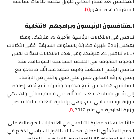
المجلسَين بعد مسار انتخابي طويل تخللته خلافات سياسية
استغرقت عدة شهور
[7]
.
المتنافسون الرئيسون وبرامجهم الانتخابية
تنافس في الانتخابات الرئاسية الأخيرة 39 مترشحًا، وهذا
يعكس زيادة كبيرة مقارنة بالسنوات السابقة؛ ففي انتخابات
2017 تنافس 24 مترشحًا. وفي هذه الانتخابات تصدّرت نفس
الوجوه المألوفة في الطبقة السياسية الصومالية، فقد
تنافس الرئيس المنتهية ولايته محمد عبد الله فرماجو مع
رئيس وزرائه السابق حسن علي خيري واثنين من الرؤساء
السابقين، هما حسن شيخ محمود وشريف شيخ أحمد إضافة
إلى رئيس بونتلاند، سعيد عبدالله دني واسم نسائي واحد، هي
فوزية يوسف حاجي آدم، وهي برلمانية شغلت سابقًا منصب
وزيرة الخارجية في عام 2012
[8]
.
غالبًا ما تستند عملية التنافس في الانتخابات الصومالية على
الدعم العشائري المعلن، فحسابات الفوز السياسي تخضع في