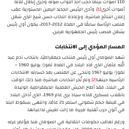
110 أصوات بينما حجب أحد النواب صوته وجرى إبطال ثلاثة
أصوات أخرى
[1]
. وأدى الرئيس الجديد اليمين الدستورية عقب
إعلان النتائج مباشرة. وبإعادة انتخاب حسن شيخ الذي شغل
منصب الرئاسة سابقًا في المدة 2012-2017، يكون أول رئيس
يشغل منصب رئيس الجمهورية مرتين.
المسار المؤدي إلى الانتخابات
شهد الصومال أول رئيس منتخب ديمقراطيًا، بانتخاب آدم عبد
الله عثمان الذي قاد البلاد في المدة تموز/ يوليو 1960 –
تموز/ يوليو 1967 وتنحى عن المنصب بعد خسارته الانتخابات
الرئاسية حينها
[2]
ولم تُجر انتخابات مباشرة منذ ذلك الوقت
في البلاد، فقد أطاح الجيش العملية الديمقراطية الوليدة
بانقلاب عسكري قاده سياد بري عام 1969، الذي أدخل البلاد
في قبضة حكم شمولي استمر 21 عامًا، وانتهى بسقوط البلد
في أتون حرب أهلية مريرة ما زالت تعيش تداعياتها.
ورغم تعاقب حكومات انتقالية في الصومال منذ مؤتمر عرته