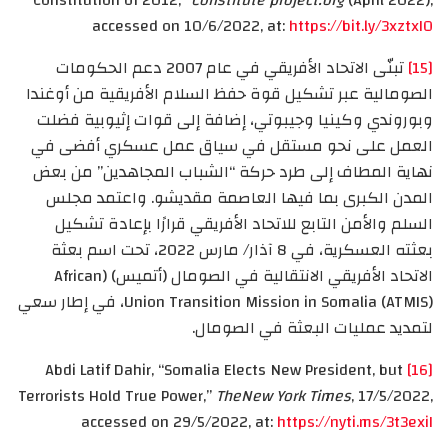
Constitution of 2012,”
Constitute project.org
(April 2022),
accessed on 10/6/2022, at:
https://bit.ly/3xztxI0
[15]
تبنّى الاتحاد الأفريقي في عام 2007 دعم الحكومات
الصومالية عبر تشكيل قوة حفظ السلام الأفريقية من أوغندا
وبوروندي وكينيا وجيبوتي، إضافة إلى قوات إثيوبية فضلت
العمل على نحو مستقل في سياق عمل عسكري أفضى في
نهاية المطاف إلى طرد حركة “الشباب المجاهدين” من بعض
المدن الكبرى بما فيها العاصمة مقديشو. واعتمد مجلس
السلم والأمن التابع للاتحاد الأفريقي قرارًا بإعادة تشكيل
بعثته العسكرية، في 8 آذار/ مارس 2022، تحت اسم بعثة
الاتحاد الأفريقي الانتقالية في الصومال (أتميس) (African
Union Transition Mission in Somalia (ATMIS)، في إطار سعي
لتمديد عمليات البعثة في الصومال.
Abdi Latif Dahir, “Somalia Elects New President, but
[16]
Terrorists Hold True Power,”
The
New
York Times
, 17/5/2022,
accessed on 29/5/2022, at:
https://nyti.ms/3t3exiI