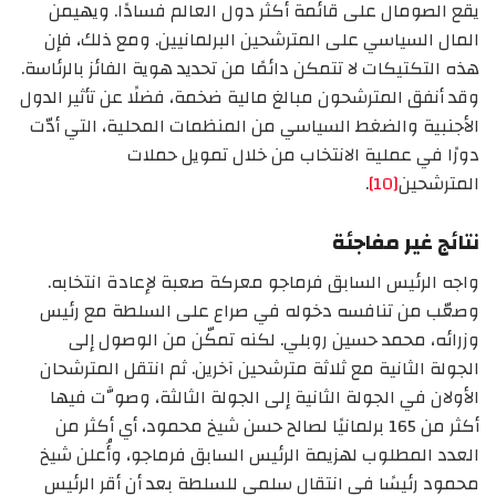
يقع الصومال على قائمة أكثر دول العالم فسادًا. ويهيمن
المال السياسي على المترشحين البرلمانيين. ومع ذلك، فإن
هذه التكتيكات لا تتمكن دائمًا من تحديد هوية الفائز بالرئاسة.
وقد أنفق المترشحون مبالغ مالية ضخمة، فضلًا عن تأثير الدول
الأجنبية والضغط السياسي من المنظمات المحلية، التي أدّت
دورًا في عملية الانتخاب من خلال تمويل حملات
المترشحين
[10]
.
نتائج غير مفاجئة
واجه الرئيس السابق فرماجو معركة صعبة لإعادة انتخابه.
وصعّب من تنافسه دخوله في صراع على السلطة مع رئيس
وزرائه، محمد حسين روبلي. لكنه تمكّن من الوصول إلى
الجولة الثانية مع ثلاثة مترشحين آخرين. ثم انتقل المترشحان
الأولان في الجولة الثانية إلى الجولة الثالثة، وصوَّت فيها
أكثر من 165 برلمانيًا لصالح حسن شيخ محمود، أي أكثر من
العدد المطلوب لهزيمة الرئيس السابق فرماجو، وأُعلن شيخ
محمود رئيسًا في انتقال سلمي للسلطة بعد أن أقر الرئيس