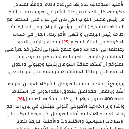
الأمنية الصومالية صادرتها في عام 2018، ووفقًا لمصادر
حكومية، كان الهدف من ذلك التأثير في تصويت بحجب الثقة
عن رئيس مجلس النواب الذي كان في صراع على السلطة مع
السلطة التنفيذية (الرئيس، ورئيس الوزراء). وفي النهاية، تمّت
إطاحة رئيس البرلمان، وانتهى الأمر بإيداع المال في حساب
الحكومة في البنك المركزي
[25]
. وقد بادر الرئيس الجديد
بإعادتها إلى الإمارات. وهو ملمح يشير إلى تحسّن قد يطرأ على
العلاقات الإماراتية – الصومالية تحت حكم محمود، ومن
المتوقع أن تستمر علاقة الصومال بتركيا وجيبوتي والدول
الحليفة التي تربطها العلاقات الاستراتيجية على نحو طبيعي.
ويتوقع أن تشهد علاقات الصومال بالشركاء الغربيين انفراجة
أيضًا. وبالفعل، فقد أعلن صندوق النقد الدولي عن استئناف
منحة 400 مليون دولار التي كانت مقدّمة للصومال
[26]
.
وأشار وزير الخارجية الأميركي أنتوني بلينكن، في بيان، إنه “مع
إجراء العملية الانتخابية، أمام الصومال الآن فرصة للتركيز على
الإصلاحات السياسية والاقتصادية والأمنية اللازمة لتعزيز
مصالح الشعب الصومالي”. وقرّر الرئيس الأميركي جو بايدن