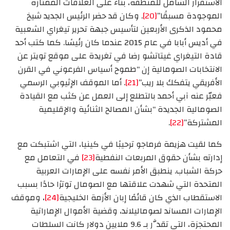
الاستقرار الشامل للمنطقة، بناء على العلاقات الممتازة
الموجودة مسبقًا”
[20]
. وكان قد حضر الرئيس الجديد شيخ
محمود الذكرى الأربعين لتأسيس جبهة تحرير تيغراي الشعبية
في أديس أبابا في عام 2015 عندما كان رئيسًا. كما كتب أحد
قادة التيغراي غيتاتشو رضا في تغريدة على موقع تويتر عن
الانتخابات الصومالية إن “طموح أسياس الفرعوني في القرن
الأفريقي يتفكك بلا ريب”
[21]
. أما الموقف الإثيوبي الرسمي
فعبّر عنه آبي أحمد بالتطلع إلى العمل عن كثب مع القيادة
الصومالية الجديدة “بشأن المصالح الثنائية والإقليمية
المشتركة”
[22]
.
كما لقيت هزيمة فرماجو ترحيبًا في كينيا، التي اشتبكت مع
إدارته بشأن حقوق المربعات النفطية
[23]
في التعامل مع
حركة الشباب. ينطبق الأمر نفسه على الإمارات العربية
المتحدة التي شهدت علاقتها مع الصومال توترًا حادًا بسبب
الاستقطاب الذي كان قائمًا إبان الأزمة الخليجية
[24]
، وموقف
الإمارات المساند لصوماليلاند، وقضية الأموال الإماراتية
المحتجزة، التي تقدَّر بـ 9.6 ملايين دولار كانت السلطات