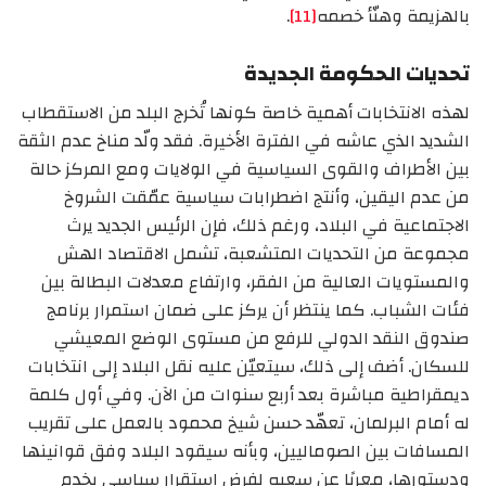
بالهزيمة وهنّأ خصمه
[11]
.
تحديات الحكومة الجديدة
لهذه الانتخابات أهمية خاصة كونها تُخرج البلد من الاستقطاب
الشديد الذي عاشه في الفترة الأخيرة. فقد ولّد مناخ عدم الثقة
بين الأطراف والقوى السياسية في الولايات ومع المركز حالة
من عدم اليقين، وأنتج اضطرابات سياسية عمّقت الشروخ
الاجتماعية في البلاد، ورغم ذلك، فإن الرئيس الجديد يرث
مجموعة من التحديات المتشعبة، تشمل الاقتصاد الهش
والمستويات العالية من الفقر، وارتفاع معدلات البطالة بين
فئات الشباب. كما ينتظر أن يركز على ضمان استمرار برنامج
صندوق النقد الدولي للرفع من مستوى الوضع المعيشي
للسكان. أضف إلى ذلك، سيتعيّن عليه نقل البلاد إلى انتخابات
ديمقراطية مباشرة بعد أربع سنوات من الآن. وفي أول كلمة
له أمام البرلمان، تعهّد حسن شيخ محمود بالعمل على تقريب
المسافات بين الصوماليين، وبأنه سيقود البلاد وفق قوانينها
ودستورها، معربًا عن سعيه لفرض استقرار سياسي يخدم