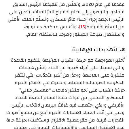
عقدها في عام 2020، وتملّص من تنفيذها الرئيس السابق
فرماجو. وللوصول إلى نظام الاقتراع الحرّ المباشر يتعين على
الرئيس الجديد إجراء إحصاء عامّ للسكان، وتسلّم الملف الأمني
من البعثة الأفريقية
[15]
، وتأسيس محكمة دستورية،
واستكمال صياغة الدستور وطرحه للاستفتاء العام.
2.
التهديدات الإرهابية
تُعتبر المواجهة مع حركة الشباب المرتبطة بتنظيم القاعدة
والتي تسيطر على أجزاء كبيرة من البلاد وتشن هجمات
متكررة على العاصمة واحدًا من أكبر التحدّيات التي تنتظر
الحكومة الصومالية المقبلة. واختبرت في الأشهر الأخيرة
حركة الشباب على نحو متكرر دفاعات “معسكر حلاني”
العسكري المحمي من قوات حفظ السلام التابعة للاتحاد
الأفريقي والذي اجتمعت فيه غرفتا البرلمان لانتخاب الرئيس،
وحتى في أثناء انعقاد الانتخابات الأخيرة أبلغ عن سماع أصوات
انفجارات قريبة من مقر عملية الاقتراع. واستغلت الحركة حالة
عدم الاستقرار السياسي والانقسامات المريرة في صفوف