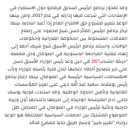
وقد تمحور برنامج الرئيس السابق فرماجو حول الاستمرار في
الإصلاحات التي شرعت فيها إدارته في عام 2017، ومن بينها
الوعد بتمرير مشروع حق الاقتراع العام إذا أعيد انتخابه. بينما
تركز برنامج الرئيس الفائز حسن شيخ محمود على إصلاح
العلاقات المشحونة بين الحكومة الفدرالية وحكومات
الولايات. واستند برنامج الرئيس الأسبق شيخ شريف أحمد إلى
إنهاء عملية المراجعة الدستورية في الصومال وحل معضلة
“حركة الشباب”
[9]
. في حين وعد رئيس الوزراء الأسبق حسن
علي خير بتصحيح أخطاء ارتكبها خلال فترة رئاسته للوزراء ورأب
الانقسامات السياسية الرئيسة في الصومال. بينما ارتكز برنامج
رئيس بونتلاند، سعيد عبد الله ديني على تعزيز المؤسسات
القانونية وتأمين الحدود الوطنية. وقد استندت فوزية يوسف
حاجي آدم المترشحة الوحيدة إلى تجربتها باعتبارها أول وزيرة
خارجية ونائبة لرئيس الوزراء في الصومال. في المجمل، ظل
الموضوع المشترك بين الحملات السياسية المختلفة هو الوعد
بـإجراء “تغيير كبير” ورسم طريق جديد للمضيّ قدمًا.