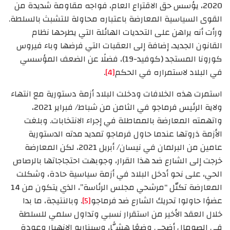
2020، يؤسس حق الاقتراع العام، فواجه مقاومة شديدة من
القوى السياسية المعارضة باعتباره محاولة للتشبث بالسلطة.
ورأت أنه يراهن على التحديات الهائلة التي يطرحها نظام
القانون الجديد، إضافة إلى العقبات التي فرضها وباء فيروس
كورونا المستجد (كوفيد-19)، فضلًا عن الضعف المؤسسي
في البلاد لاستمراره في الحكم
[4]
.
استمرت هذه الخلافات ودخلت البلاد أزمة دستورية مع انتهاء
ولاية الرئيس فرماجو في الثامن من شباط/ فبراير 2021،
واتهمته المعارضة بالمماطلة في إجراء الانتخابات. وبلغت
الأزمة ذروتها عندما حاول فرماجو تمديد مدته الدستورية
عامين من البرلمان في نيسان/ أبريل 2021، لكن المعارضة
خرجت إلى الشارع ضد هذا القرار، وجوبهت احتجاجاتها بالرصاص
الحي، على نحو أدخل البلاد في أزمة سياسية حادة، وشكلت
المعارضة تكتّل “مرشحي مجلس الرئاسة”، الذي يتكون من 14
عضوًا حاولوا تحريك الشارع ضد فرماجو
[5]
. وبالنتيجة، ما بدا
خلال العقد الأخير من استقرار نسبي وتداول سلمي للسلطة
في الصومال أضحى وضعًا هشًّا، وسيناريو الانهيار وعودة