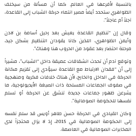
بالنسبة لأفرعها في العالم. كما أن مسألة من سيخلف
الظواهري ستحدد أيضاً مصير انتماء حركة الشباب إلى القاعدة،
آجلاً أم عاجلاً”.
وقال إن “تنظيم القاعدة يعيش بعد رحيل أسامة بن لادن
وأيمن الظواهري، اللذين كانا يقودان التنظيم بشكل جيد،
مرحلة احتضار بعد عقود من الحروب هنا وهناك”.
وتوقع آدم أن تحدث انشقاقات عميقة داخل “الشباب”، مشيراً
إلى أن “فقدان الارتباط مع القاعدة سيؤدي إلى تقزيم مكانة
الحركة في الداخل والخارج، لأن هناك خلافات فكرية ومنهجية
في صفوف الجماعات المسلحة ذات الصبغة الأيديولوجية، ما
يشرعن ظهور جماعات جديدة تنشق عن الحركة أو تسلم
نفسها للحكومة الصومالية”.
وكان القيادي في الحركة حسن طاهر أويس قد سلم نفسه
إلى الحكومة الصومالية في 2015، إذ لا يزال محتجزاً لدى
المخابرات الصومالية في العاصمة.