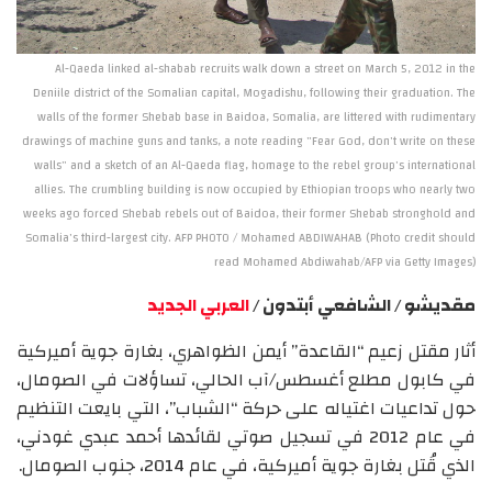
Al-Qaeda linked al-shabab recruits walk down a street on March 5, 2012 in the
Deniile district of the Somalian capital, Mogadishu, following their graduation. The
walls of the former Shebab base in Baidoa, Somalia, are littered with rudimentary
drawings of machine guns and tanks, a note reading "Fear God, don't write on these
walls" and a sketch of an Al-Qaeda flag, homage to the rebel group's international
allies. The crumbling building is now occupied by Ethiopian troops who nearly two
weeks ago forced Shebab rebels out of Baidoa, their former Shebab stronghold and
Somalia's third-largest city. AFP PHOTO / Mohamed ABDIWAHAB (Photo credit should
read Mohamed Abdiwahab/AFP via Getty Images)
مقديشو / الشافعي أبتدون /
العربي الجديد
أثار مقتل زعيم “القاعدة” أيمن الظواهري، بغارة جوية أميركية
في كابول مطلع أغسطس/آب الحالي، تساؤلات في الصومال،
حول تداعيات اغتياله على حركة “الشباب”، التي بايعت التنظيم
في عام 2012 في تسجيل صوتي لقائدها أحمد عبدي غودني،
الذي قُتل بغارة جوية أميركية، في عام 2014، جنوب الصومال.