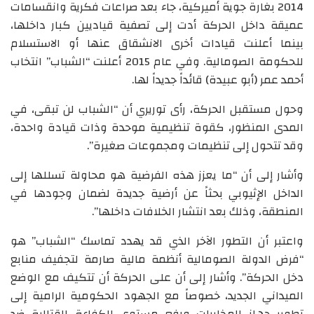
2014 بغارة جوية أميركية، جاء بعد صراعات فكرية وانقسامات
عميقة داخل الحركة أدت إلى تصفية قياديين كبار داخلها،
بينما أعلنت قيادات أخرى الانشقاق عنها أو الاستسلام
للحكومة الصومالية. وفي عام 2015 أعلنت “الشباب” انتخاب
أحمد عمر (أبو عبيدة) قائداً جديداً لها.
وحول مستقبل الحركة، رأى توريري أن “الشباب لن تبقى، في
المدى المنظور، كقوة تنظيمية موحدة وذات قيادة واحدة،
وقد تتحول إلى تنظيمات ومجموعات صغيرة”.
وأشار إلى أن “ما يعزز هذه الفرضية هو محاولة تسللها إلى
الداخل الإثيوبي بحثاً عن أرضية جديدة لضمان وجودها في
المنطقة، وذلك بعد انتشار الخلافات داخلها”.
واعتبر أن التطور الآخر الذي قد يهدد تماسك “الشباب” هو
“فرض الدولة الصومالية أنظمة مالية صارمة لتجفيف منابع
دخل الحركة”. وأشار إلى أن على الحركة أن تتكيف مع الوضع
الميداني الجديد، خصوصاً مع الجهود الحكومية الرامية إلى