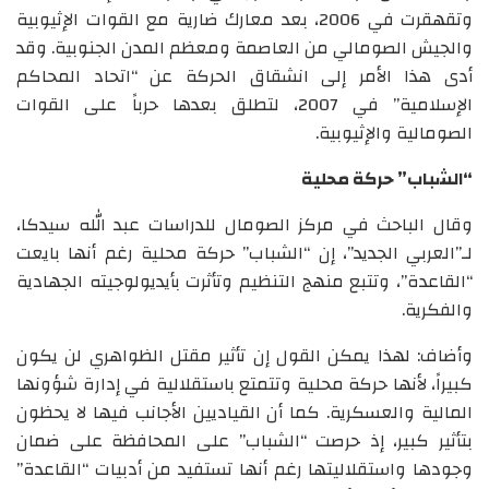
وتقهقرت في 2006، بعد معارك ضارية مع القوات الإثيوبية
والجيش الصومالي من العاصمة ومعظم المدن الجنوبية. وقد
أدى هذا الأمر إلى انشقاق الحركة عن “اتحاد المحاكم
الإسلامية” في 2007، لتطلق بعدها حرباً على القوات
الصومالية والإثيوبية.
“الشباب” حركة محلية
وقال الباحث في مركز الصومال للدراسات عبد الله سيدكا،
لـ”العربي الجديد”، إن “الشباب” حركة محلية رغم أنها بايعت
“القاعدة”، وتتبع منهج التنظيم وتأثرت بأيديولوجيته الجهادية
والفكرية.
وأضاف: لهذا يمكن القول إن تأثير مقتل الظواهري لن يكون
كبيراً، لأنها حركة محلية وتتمتع باستقلالية في إدارة شؤونها
المالية والعسكرية. كما أن القياديين الأجانب فيها لا يحظون
بتأثير كبير، إذ حرصت “الشباب” على المحافظة على ضمان
وجودها واستقلاليتها رغم أنها تستفيد من أدبيات “القاعدة”