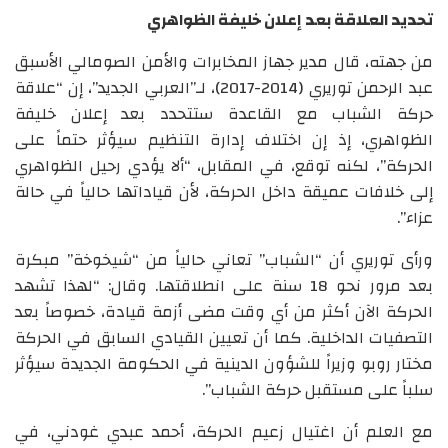
تحديد العلاقة بعد إعلان خليفة الظواهري
من جهته، قال مدير جهاز المخابرات والأمن الصومالي الأسبق
عبد الرحمن توريري (2014-2017)، لـ”العربي الجديد”، إن “علاقة
حركة الشباب مع القاعدة ستتحدد بعد إعلان خليفة
الظواهري، إذ إن اختلاف إدارة التنظيم سيؤثر حتماً على
الحركة”، لكنه توقع، في المقابل، “ألا يؤدي رحيل الظواهري
إلى خلافات عميقة داخل الحركة، لأن قياداتها حالياً في حالة
عزاء”.
ورأى توريري أن “الشباب” تعاني حالياً من “شيخوخة” مبكرة
بعد مرور نحو 18 سنة على انطلاقتها. وقال: “لهذا تشهد
الحركة الآن أكثر من أي وقت مضى أزمة قيادة، خصوصاً بعد
التصفيات الداخلية. كما أن تعيين القيادي السابق في الحركة
مختار روبو وزيراً للشؤون الدينية في الحكومة الجديدة سيؤثر
سلباً على مستقبل حركة الشباب”.
مع العلم أن اغتيال زعيم الحركة، أحمد عبدي غودني، في