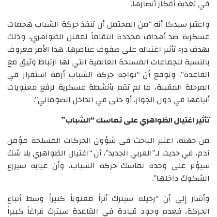
في تغذية أفكار أنصارها.
واعتبر سيدكا أنه “من المحتمل أن تنفذ حركة الشباب هجمات
عسكرية ضد أهداف محددة انتقاماً لمقتل الظواهري، وذلك
بهدف درء تأثير اغتياله على صفوف عناصرها. هذا الأمر معروف
بالنسبة للجماعات المسلحة العالمية التي لها ارتباط وثيق مع
القاعدة”. وتوقع أن “تواجه حركة الشباب أزمة استقرار في
المرحلة المقبلة، ما لم تقم بأنشطة عسكرية لرفع معنويات
أتباعها في دول الجوار، أو حتى في الداخل الصومالي”.
تأثير اغتيال الظواهري على تماسك “الشباب”
من جهته، اعتبر الباحث في شؤون الحركات المسلحة مؤمن
آدم، في حديث لـ”العربي الجديد”، أن “اغتيال الظواهري بلا شك
سيؤثر على وحدة تماسك حركة الشباب، وأن غيابه سيزرع
الشكوك داخلها”.
وأشار إلى أن “رحيله سيترك أثراً معنوياً كبيراً وسط أتباع
الحركة، فعدم وجود قيادة في القاعدة سيترك فراغاً كبيراً