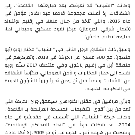
وكانت “الشباب” قد تعرضت، بعد مبايعتها “القاعدة”، إلى
انشقاقات، إذ أعلنت مجموعة قادها عبد القادر مؤمن في
عام 2015، والتي تتخذ من جبال غلغلا في إقليم بونتلاند
(شمال شرقي الصومال) مركز نفوذ عسكري وميداني لها،
مبايعة تنظيم “داعش”.
وسبق ذلك انشقاق الرجل الثاني في “الشباب” مختار روبو (أبو
منصور)، مع 500 مسلح، عن الحركة في 2013، وتمركزهم في
منطقة أبل في إقليم باكول. وفي منتصف 2017 سلّم روبو
نفسه إلى جهاز المخابرات والأمن الصومالي، مكرّساً انشقاقه
عن “الشباب” رسمياً قبل أن يعين أخيراً وزيراً للشؤون الدينية
في الحكومة الجديدة.
وبرأي مراقبين فإن مقتل الظواهري سيعمق جراح الحركة التي
تعد من بين أقوى التنظيمات المسلحة المرتبطة بـ”القاعدة”.
وكانت حركة “الشباب”، التي تأسست في مقديشو في عام
2004، قد شكلت جزءاً في “اتحاد المحاكم الإسلامية”،
وتمكنت من هزيمة أمراء الحرب في أواخر 2005، إلا أنها عادت