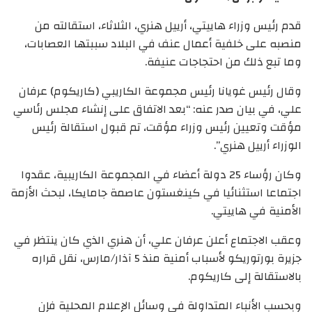
قدم رئيس وزراء هاييتي، أرييل هنري، الثلاثاء، استقالته من
منصبه على خلفية أعمال عنف في البلاد سببتها العصابات،
وما تبع ذلك من احتجاجات عنيفة.
وقال رئيس غويانا رئيس مجموعة الكاريبي (كاريكوم) عرفان
علي، في بيان صدر عنه: “بعد الاتفاق على إنشاء مجلس رئاسي
مؤقت وتعيين رئيس وزراء مؤقت، تم قبول استقالة رئيس
الوزراء أرييل هنري”.
وكان رؤساء 25 دولة أعضاء في المجموعة الكاريبية، عقدوا
اجتماعا استثنائيا في كينغستون عاصمة جامايكا، لبحث الأزمة
الأمنية في هاييتي.
وعقب الاجتماع أعلن عرفان علي، أن هنري الذي كان ينتظر في
جزيرة بورتوريكو لأسباب أمنية منذ 5 آذار/مارس، نقل قراره
بالاستقالة إلى كاريكوم.
وبحسب الأنباء المتداولة في وسائل الإعلام المحلية فإن