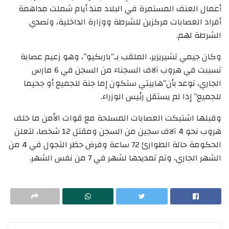
أعمال العنف المستمرة في البلاد منذ أيام شملت مداهمة
أفراد العصابات مركزين للشرطة ووزارة الداخلية، وتصدي
الشرطة لهم.
وكان جيمي تشيريزير، الملقب بـ”باربكيو”، وهو زعيم عصابة
تسببت في هروب آلاف السجناء من السجن في 6 مارس
الجاري، توعد بأن”هاييتي ستكون إما جنة للجميع أو جحيما
للجميع” إذا لم يستقل رئيس الوزراء.
وقبلها اشتبكت العصابات المسلحة مع قوات الأمن ما خلف
هروب نحو 4 آلاف سجين من السجن ومقتل 12 شخصا، لتعلن
الحكومة حالة الطوارئ 72 ساعة وفرض حظر التجول في 4 من
الشهر الجاري، وتم تمديدها لشهر في 7 من نفس الشهر.