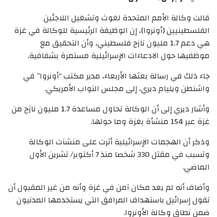
قالت وكالة الأمم المتحدة لغوث وتشغيل اللاجئين
الفلسطينيين (أونروا)، إن الوظيفة الرئيسية للوكالة في غزة
هي دعم 1.7 مليون نازح فلسطيني، وأن التحقيق مع
موظفيها حول الادعاءات الإسرائيلية مستمرة بشفافية.
جاء ذلك في رسالة بعثها الأربعاء، مدير مكتب “أونروا” في
واشنطن ويليام ديري، إلى مجلس النواب الأمريكي.
وأشار ديري إلى أن الوكالة تحاول مساعدة 1.7 مليون نازح من
غزة عبر 154 منشأة بغزة وما حولها.
وذكر أن الهجمات الإسرائيلية أثرت على منشآت الوكالة
وتسبب في مقتل 330 شخصا منذ 7 أكتوبر/ تشرين الأول
الماضي.
وأضاف أنه لم يعد مكان آمن في غزة وأنه من غير المقبول أن
تقول إسرائيل باستهداف المرافق التي يستخدمها المدنيون
ضمن نطاق وكالة الأونروا.