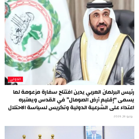
الدولي
رئيس البرلمان العربي يدين افتتاح سفارة مزعومة لما
يسمى “إقليم أرض الصومال” في القدس ويعتبره
اعتداء على الشرعية الدولية وتكريس لسياسة الاحتلال
يونيو 16, 2026