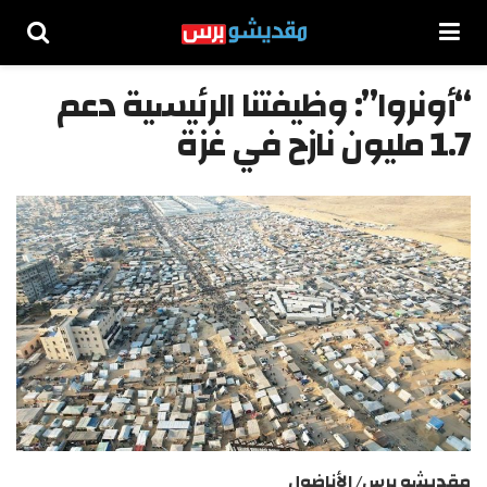
“أونروا”: وظيفتنا الرئيسية دعم
1.7 مليون نازح في غزة
مقديشو برس/ الأناضول