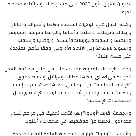
أكتوبر/ تشرين الأول 2023 على مستوطنات إسرائيلية محاذية
لغزة.
وهذه الدول هي: الولايات المتحدة وكندا وأستراليا واليابان
وإيطاليا وبريطانيا وفنلندا وألمانيا وهولندا وفرنسا وسويسرا
والنمسا والسويد ونيوزيلاند وأيسلندا ورومانيا وإستونيا
والسويد بالإضافة إلى الاتحاد الأوروبي، وفقا للأمم المتحدة
حتى مساء الثلاثاء.
وجاءت الإعلانات الغربية عقب ساعات من إعلان محكمة العدل
الدولية في لاهاي رفضها مطالب إسرائيل بإسقاط دعوى
“الإبادة الجماعية” في غزة التي رفعتها ضدها جنوب إفريقيا
وحكمت مؤقتا بإلزام تل أبيب “بتدابير لوقف الإبادة وإدخال
المساعدات الإنسانية”.
والجمعة، قالت “أونروا” إنها فتحت تحقيقا في مزاعم ضلوع
عدد (دون تحديد) من موظفيها في هجمات 7 أكتوبر.
وتأسست “أونروا” بقرار من الجمعية العامة للأمم المتحدة